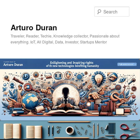
Skip
Skip
to
to
Sear
primary
secondary
content
content
Arturo Duran
Traveler, Reader, Techie, Knowledge collector, Passionate about
everything. IoT, All Digital, Data, Investor, Startups Mentor