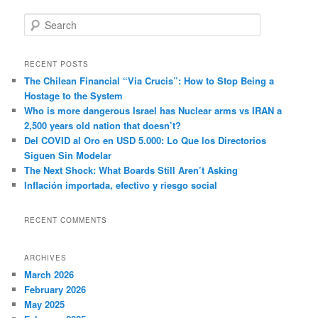
S
e
a
r
RECENT POSTS
c
The Chilean Financial “Via Crucis”: How to Stop Being a
h
Hostage to the System
Who is more dangerous Israel has Nuclear arms vs IRAN a
2,500 years old nation that doesn’t?
Del COVID al Oro en USD 5.000: Lo Que los Directorios
Siguen Sin Modelar
The Next Shock: What Boards Still Aren’t Asking
Inflación importada, efectivo y riesgo social
RECENT COMMENTS
ARCHIVES
March 2026
February 2026
May 2025