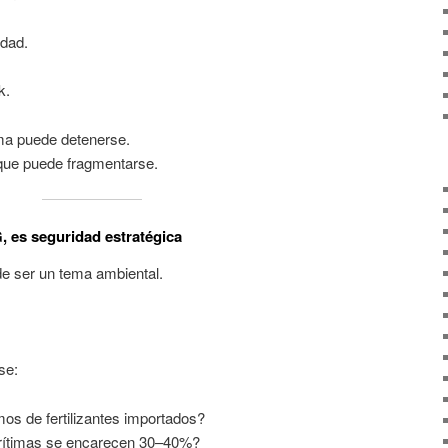
dad.
k.
ma puede detenerse.
 que puede fragmentarse.
, es seguridad estratégica
de ser un tema ambiental.
se:
s de fertilizantes importados?
arítimas se encarecen 30–40%?