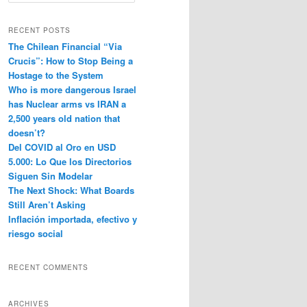
e
a
r
RECENT POSTS
c
The Chilean Financial “Via
h
Crucis”: How to Stop Being a
Hostage to the System
Who is more dangerous Israel
has Nuclear arms vs IRAN a
2,500 years old nation that
doesn’t?
Del COVID al Oro en USD
5.000: Lo Que los Directorios
Siguen Sin Modelar
The Next Shock: What Boards
Still Aren’t Asking
Inflación importada, efectivo y
riesgo social
RECENT COMMENTS
ARCHIVES