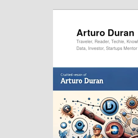
Skip
Skip
to
to
primary
secondary
Arturo Duran
content
content
Traveler, Reader, Techie, Knowle
Data, Investor, Startups Mentor