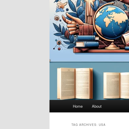
Main
Home
About
menu
TAG ARCHIVES:
USA