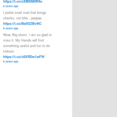
https://t.co/xXMSNt0R4o
9 years ago
I prefer snail mail that brings
checks, not bills...jejejeje
https://t.co/Bs0GZBv4tC
9 years ago
Wow. Big storm. I am so glad to
miss it. My friends will find
something useful and fun to do
indoors
https://t.co/c8XRDw1wFW
9 years ago